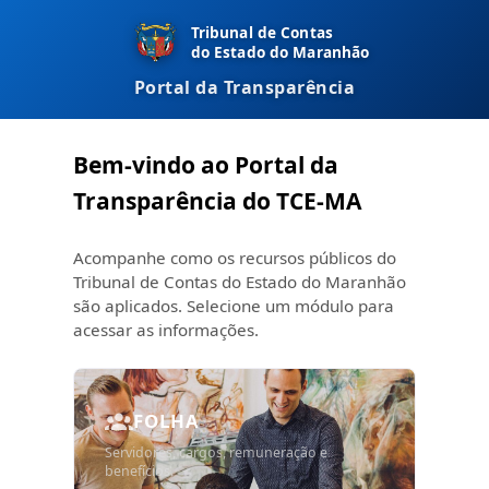
Tribunal de Contas
do Estado do Maranhão
Portal da Transparência
Bem-vindo ao Portal da
Transparência do TCE-MA
Acompanhe como os recursos públicos do
Tribunal de Contas do Estado do Maranhão
são aplicados. Selecione um módulo para
acessar as informações.
FOLHA
Servidores, cargos, remuneração e
benefícios.